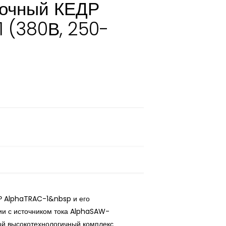
рочный КЕДР
 (380В, 250-
Р AlphaTRAC-1&nbsp и его
ии с источником тока AlphaSAW-
ой высокотехнологичный комплекс