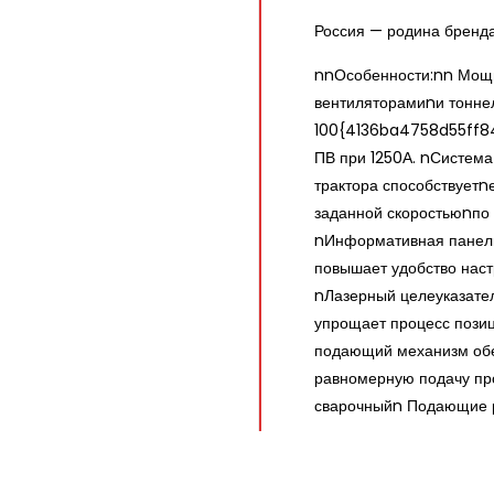
Россия — родина бренд
nnОсобенности:nn Мощн
вентиляторамиnи тонне
100{4136ba4758d55ff
ПВ при 1250А. nСистем
трактора способствует
заданной скоростьюnпо
nИнформативная панел
повышает удобство нас
nЛазерный целеуказате
упрощает процесс пози
подающий механизм обе
равномерную подачу пр
сварочныйn Подающие р