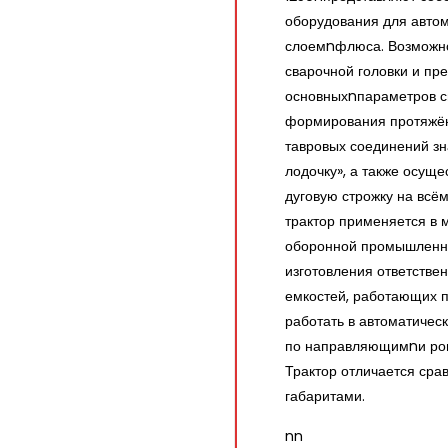
оборудования для авто
слоемnфлюса. Возможно
сварочной головки и пр
основныхnпараметров св
формирования протяжён
тавровых соединений зн
лодочку», а также осущ
дуговую строжку на всё
трактор применяется в 
оборонной промышленно
изготовления ответстве
емкостей, работающих 
работать в автоматичес
по направляющимnи ров
Трактор отличается сра
габаритами.
nn