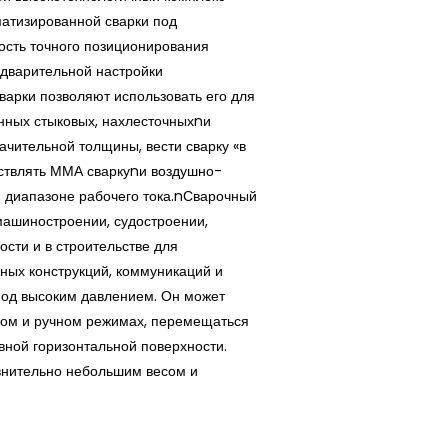
матизированной сварки под
сть точного позиционирования
едварительной настройки
арки позволяют использовать его для
ных стыковых, нахлесточныхnи
ачительной толщины, вести сварку «в
ествлять ММА сваркуnи воздушно-
м диапазоне рабочего тока.nСварочный
машиностроении, судостроении,
сти и в строительстве для
нных конструкций, коммуникаций и
под высоким давлением. Он может
ком и ручном режимах, перемещаться
ной горизонтальной поверхности.
внительно небольшим весом и