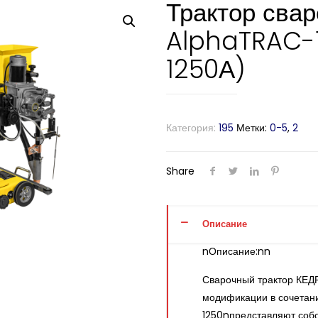
Трактор сва
AlphaTRAC-1
1250А)
Категория:
195
Метки:
0-5
,
2
Share
Описание
nОписание:nn
Сварочный трактор КЕД
модификации в сочетан
1250nпредставляют соб