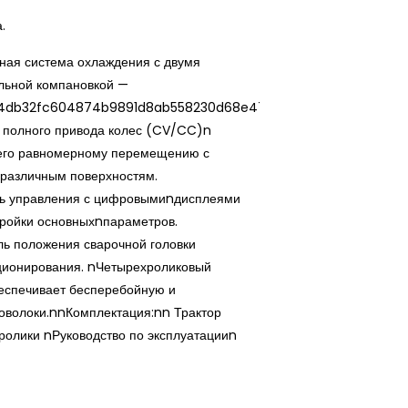
а.
ая система охлаждения с двумя
льной компановкой —
84db32fc604874b9891d8ab558230d68e47dc24e307e458ab}
а полного привода колес (CV/CC)n
nего равномерному перемещению с
 различным поверхностям.
ь управления с цифровымиnдисплеями
тройки основныхnпараметров.
ль положения сварочной головки
ционирования. nЧетырехроликовый
спечивает бесперебойную и
оволоки.nnКомплектация:nn Трактор
олики nРуководство по эксплуатацииn