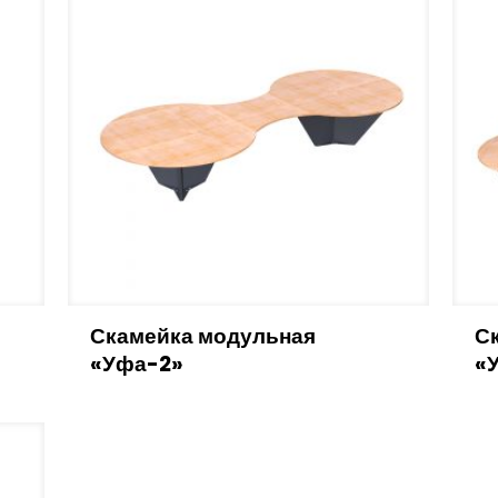
Скамейка модульная
С
«Уфа-2»
«