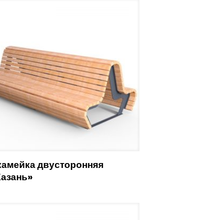
камейка двусторонняя
Казань»