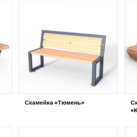
Скамейка «Тюмень»
С
«