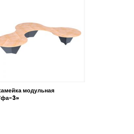
камейка модульная
Уфа-3»