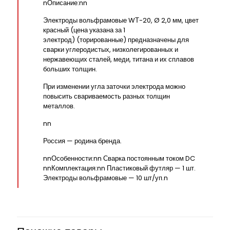
nОписание:nn
Электроды вольфрамовые WТ-20, Ø 2,0 мм, цвет
красный (цена указана за 1
электрод) (торированные) предназначены для
сварки углеродистых, низколегированных и
нержавеющих сталей, меди, титана и их сплавов
больших толщин.
При изменении угла заточки электрода можно
повысить свариваемость разных толщин
металлов.
nn
Россия — родина бренда.
nnОсобенности:nn Сварка постоянным током DC
nnКомплектация:nn Пластиковый футляр — 1 шт.
Электроды вольфрамовые — 10 шт/уп.n