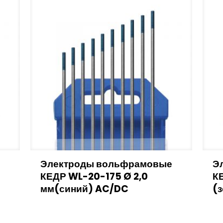
Электроды вольфрамовые
Э
КЕДР WL-20-175 Ø 2,0
К
мм(синий) AC/DC
(