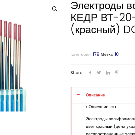
Электроды 
КЕДР ВТ-20-
(красный) D
Категория:
178
Метка:
10
Share
Описание
nОписание: nn
Электроды вольфрамовы
цвет красный (цена указ
распространенные элект