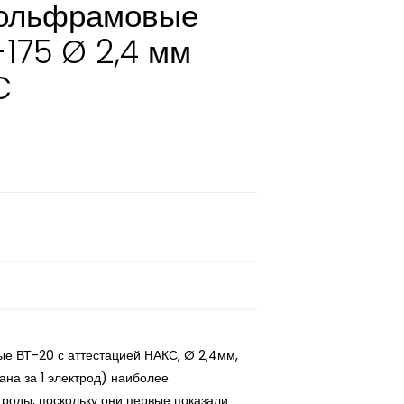
вольфрамовые
175 Ø 2,4 мм
C
е ВТ-20 с аттестацией НАКС, Ø 2,4мм,
ана за 1 электрод) наиболее
роды, поскольку они первые показали