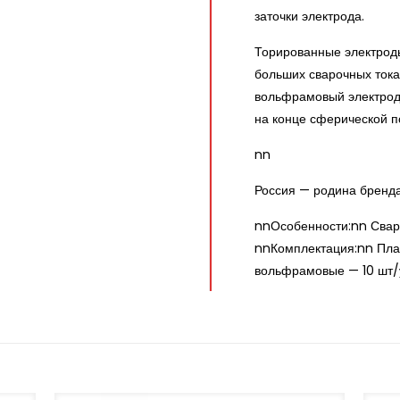
заточки электрода.
Торированные электрод
больших сварочных токах
вольфрамовый электрод
на конце сферической п
nn
Россия — родина бренд
nnОсобенности:nn Свар
nnКомплектация:nn Пла
вольфрамовые — 10 шт/