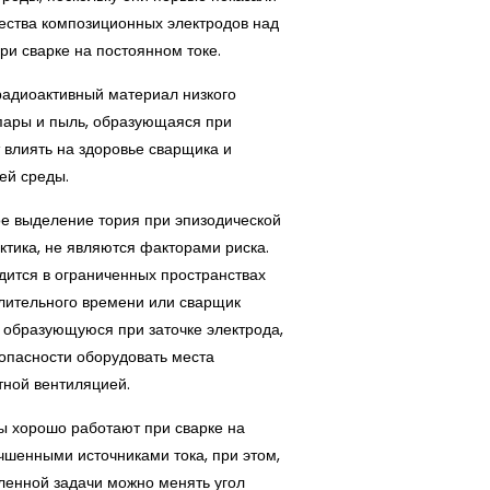
ства композиционных электродов над
и сварке на постоянном токе.
радиоактивный материал низкого
 пары и пыль, образующаяся при
т влиять на здоровье сварщика и
ей среды.
е выделение тория при эпизодической
актика, не являются факторами риска.
одится в ограниченных пространствах
длительного времени или сварщик
 образующуюся при заточке электрода,
опасности оборудовать места
тной вентиляцией.
ы хорошо работают при сварке на
учшенными источниками тока, при этом,
вленной задачи можно менять угол