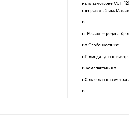
на плазмотроне CUT-1
отверстия 1,4 мм. Макс
n
n Россия — родина бре
nn Особенности:nn
nПодходит для плзмотр
n Комплектация:n
nСопло для плазмотрона
n