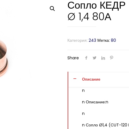
Сопло КЕДР 
Ø 1,4 80А
Категория:
243
Метка:
80
Share
Описание
n
n Описание:n
n
n Сопло Ø1,4 (CUT-120