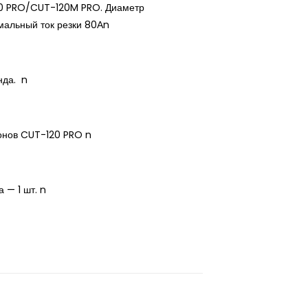
20 PRO/CUT-120M PRO. Диаметр
имальный ток резки 80Аn
нда. n
онов CUT-120 PRO n
 — 1 шт. n