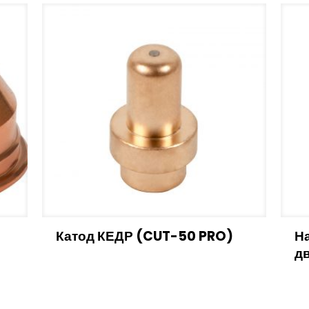
Катод КЕДР (CUT-50 PRO)
Н
я
д