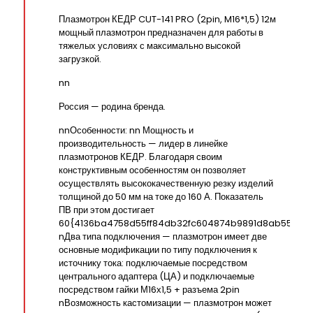
Плазмотрон КЕДР CUT-141 PRO (2pin, M16*1,5) 12м
мощный плазмотрон предназначен для работы в
тяжелых условиях с максимально высокой
загрузкой.
nn
Россия — родина бренда.
nnОсобенности: nn Мощность и
производительность — лидер в линейке
плазмотронов КЕДР. Благодаря своим
конструктивным особенностям он позволяет
осуществлять высококачественную резку изделий
толщиной до 50 мм на токе до 160 А. Показатель
ПВ при этом достигает
60{4136ba4758d55ff84db32fc604874b9891d8ab55823
nДва типа подключения — плазмотрон имеет две
основные модификации по типу подключения к
источнику тока: подключаемые посредством
центрального адаптера (ЦА) и подключаемые
посредством гайки М16х1,5 + разъема 2pin
nВозможность кастомизации — плазмотрон может