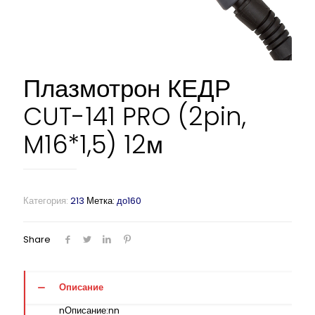
Плазмотрон КЕДР
CUT-141 PRO (2pin,
M16*1,5) 12м
Категория:
213
Метка:
до160
Share
Описание
nОписание:nn