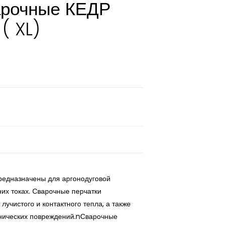
арочные КЕДР
( XL)
редназначены для аргонодуговой
них токах. Сварочные перчатки
лучистого и контактного тепла, а также
нических повреждений.nСварочные