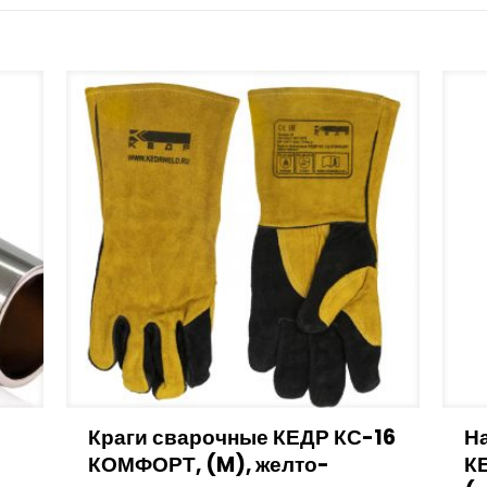
Краги сварочные КЕДР КС-16
На
КОМФОРТ, (M), желто-
К