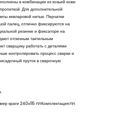
ыполнены в комбинации из козьей кожи
 пропиткой. Для дополнительной
иты кевларовой нитью. Перчатки
ой палец, отлично фиксируются на
циальной резинке и фиксаторе на
адают отличным тактильным
ет сварщику работать с деталями
чше контролировать процесс сварки и
рисадочный пруток в сварочную
а.
мер краги 240х115 nnКомплектация:nn