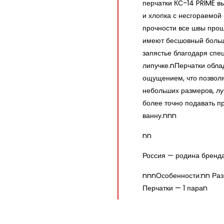
перчатки КС-14 PRIME в
и хлопка с несгораемой
прочности все швы прош
имеют бесшовный больш
запястье благодаря спе
липучке.nПерчатки обл
ощущением, что позволя
небольших размеров, лу
более точно подавать п
ванну.nnn
nn
Россия — родина бренд
nnnОсобенности:nn Раз
Перчатки — 1 параn