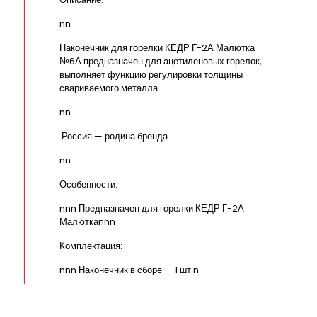
nn
Наконечник для горелки КЕДР Г-2А Малютка
№6А предназначен для ацетиленовых горелок,
выполняет функцию регулировки толщины
свариваемого металла.
nn
Россия — родина бренда.
nn
Особенности:
nnn Предназначен для горелки КЕДР Г-2А
Малюткаnnn
Комплектация:
nnn Наконечник в сборе — 1 шт.n