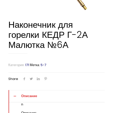
Наконечник для
горелки КЕДР Г-2А
Малютка №6А
Категория:
171
Метка:
5-7
Share
Описание
n
Описание: