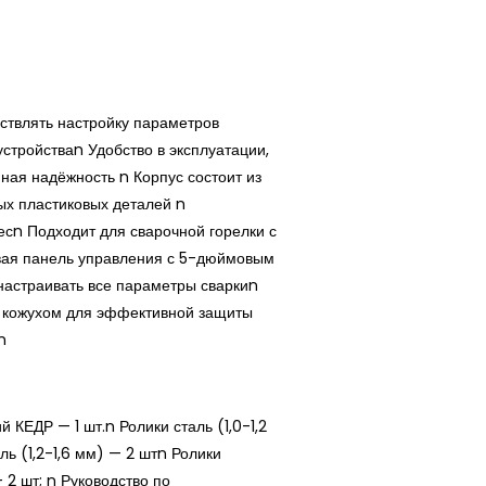
ствлять настройку параметров
стройстваn Удобство в эксплуатации,
ная надёжность n Корпус состоит из
ых пластиковых деталей n
весn Подходит для сварочной горелки с
ая панель управления с 5-дюймовым
настраивать все параметры сваркиn
 кожухом для эффективной защиты
n
КЕДР — 1 шт.n Ролики сталь (1,0-1,2
ль (1,2-1,6 мм) — 2 штn Ролики
 2 шт; n Руководство по