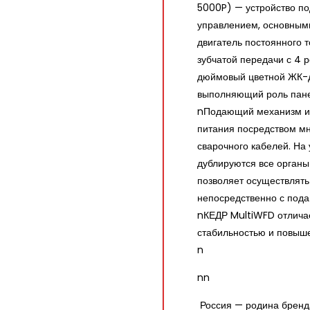
5000P) — устройство п
управлением, основным
двигатель постоянного 
зубчатой передачи с 4 
дюймовый цветной ЖК-ди
выполняющий роль пан
nПодающий механизм им
питания посредством м
сварочного кабелей. На
дублируются все органы
позволяет осуществлять
непосредственно с под
nКЕДР MultiWFD отличае
стабильностью и повыш
n
nn
Россия — родина бренд