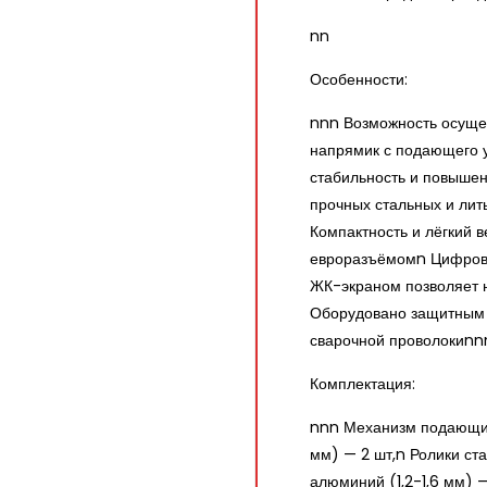
nn
Особенности:
nnn Возможность осуще
напрямик с подающего у
стабильность и повышен
прочных стальных и лит
Компактность и лёгкий 
евроразъёмомn Цифров
ЖК-экраном позволяет 
Оборудовано защитным
сварочной проволокиnn
Комплектация:
nnn Механизм подающий 
мм) — 2 шт,n Ролики ста
алюминий (1,2-1,6 мм) —