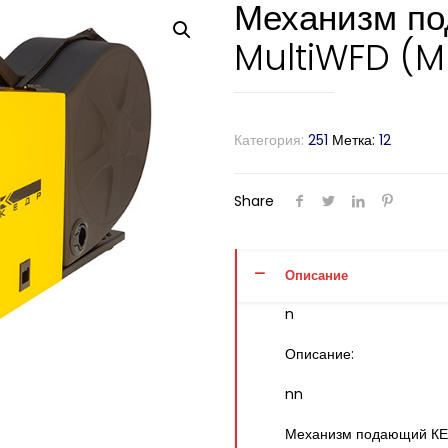
Механизм п
MultiWFD (M
Категория:
251
Метка:
12
Share
Описание
n
Описание:
nn
Механизм подающий КЕ