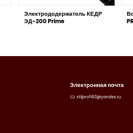
Электрододержатель КЕДР
В
ЭД-200 Prime
P
Электронная почта
stilprofi63@yandex.ru