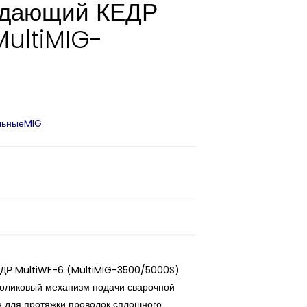
одающий КЕДР
MultiMIG-
)
льныеMIG
ДР MultiWF-6 (MultiMIG-3500/5000S)
ликовый механизм подачи сварочной
 для протяжки проволок сплошного