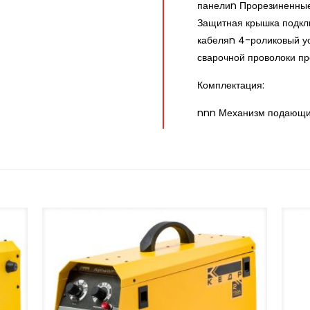
панелиn Прорезиненные
Защитная крышка подкл
кабеляn 4-роликовый у
сварочной проволоки п
Комплектация:
nnn Механизм подающий