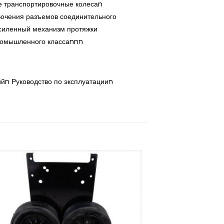
 транспортировочные колесаn
ючения разъемов соединительного
силенный механизм протяжки
ромышленного классаnnn
n Руководство по эксплуатацииn