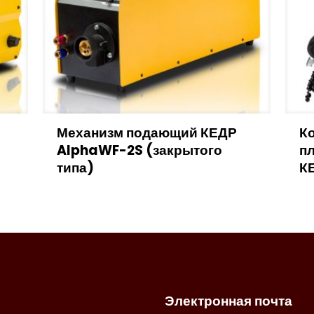
Механизм подающий КЕДР
Ко
AlphaWF-2S (закрытого
п
типа)
К
Электронная почта