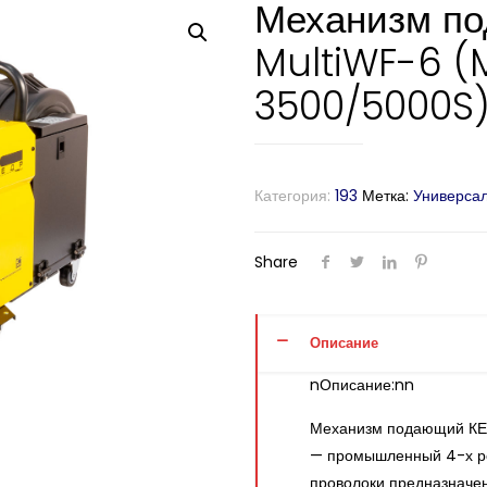
Механизм п
MultiWF-6 (
3500/5000S
Категория:
193
Метка:
Универса
Share
Описание
nОписание:nn
Механизм подающий КЕ
— промышленный 4-х ро
проволоки предназначен