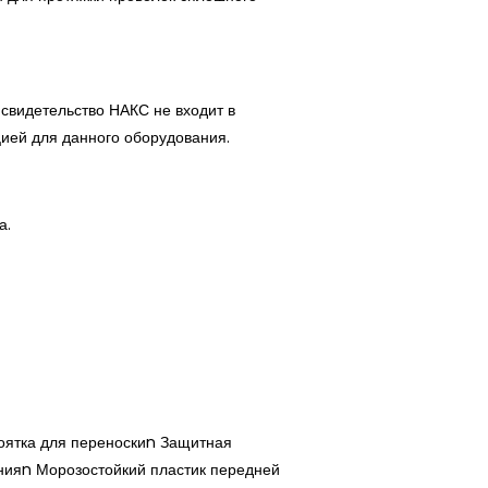
 свидетельство НАКС не входит в
цией для данного оборудования.
а.
оятка для переноскиn Защитная
нияn Морозостойкий пластик передней