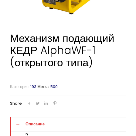
Механизм подающий
КЕДР AlphaWF-1
(открытого типа)
Категория:
193
Метка:
500
Share
Описание
n