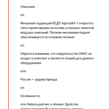
Описание:
nn
Механизм подающий КЕДР AlphaWF-1 открытого
типа спроектирован на основе успешных проектов
ведущих компаний. Питание механизма подачи
обеспечивается источником питания.
nn
Обратите внимание, что свидетельство НАКС не
входит в комплект и является опцией для данного
оборудования.
nnn
Россия — родина бренда.
nn
Особенности:
nnn Небольшой вес и объемn Удобство
использованияn Высокая скорость подачи