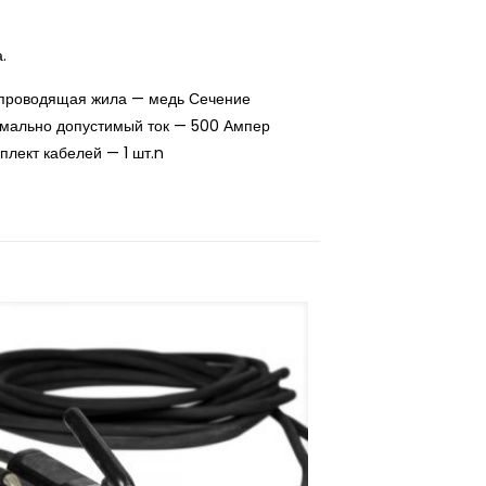
а.
проводящая жила — медь Сечение
мально допустимый ток — 500 Ампер
лект кабелей — 1 шт.n