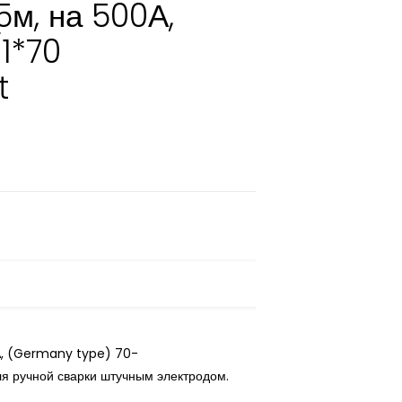
5м, на 500А,
1*70
t
А, (Germany type) 70-
ля ручной сварки штучным электродом.