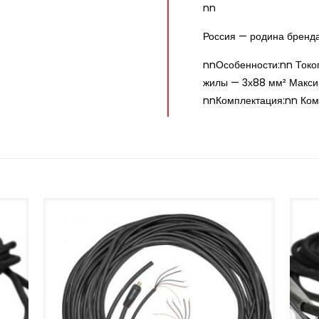
nn
Россия — родина бренд
nnОсобенности:nn Токо
жилы — 3х88 мм² Макси
nnКомплектация:nn Комп