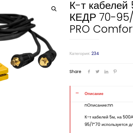
К-т кабелей 
КЕДР 70-95/
PRO Comfor
Категория:
234
Share
Описание
nОписание:nn
К-т кабелей 5м, на 500
95/1*70 используется д