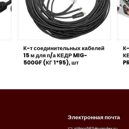
К-т соединительных кабелей
К-
15 м для п/а КЕДР MIG-
К
500GF (КГ 1*95), шт
P
Электронная почта
stilprofi63@yandex.ru