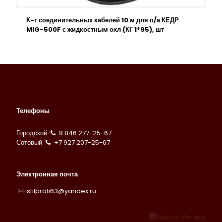
К-т соединительных кабелей 10 м для п/а КЕДР
MIG-500F с жидкостным охл (КГ 1*95), шт
Телефоны
Городской
8 846 277-25-67
Сотовый
+7 927 207-25-67
Электронная почта
stilprofi63@yandex.ru