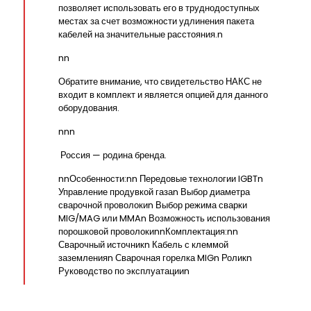
позволяет использовать его в труднодоступных
местах за счет возможности удлинения пакета
кабелей на значительные расстояния.n
nn
Обратите внимание, что свидетельство НАКС не
входит в комплект и является опцией для данного
оборудования.
nnn
Россия — родина бренда.
nnОсобенности:nn Передовые технологии IGBTn
Управление продувкой газаn Выбор диаметра
сварочной проволокиn Выбор режима сварки
MIG/MAG или MMAn Возможность использования
порошковой проволокиnnКомплектация:nn
Сварочный источникn Кабель с клеммой
заземленияn Сварочная горелка MIGn Роликn
Руководство по эксплуатацииn