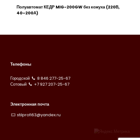
Полуавтомат КЕДР MIG-200GW без кожуха (220В,
40–200А)
Телефоны
Городской
8 846 277-25-67
Сотовый
+7 927 207-25-67
Электронная почта
stilprofi63@yandex.ru