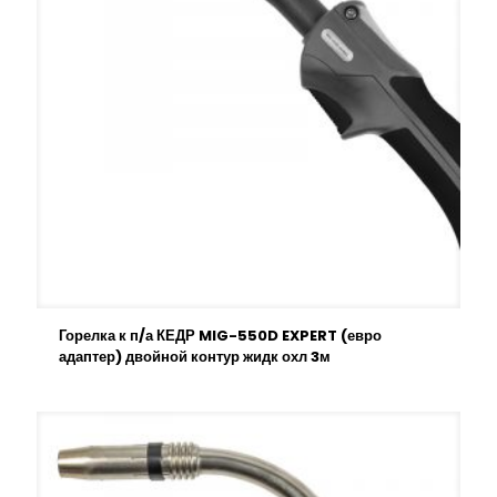
Горелка к п/а КЕДР MIG-550D EXPERT (евро
адаптер) двойной контур жидк охл 3м