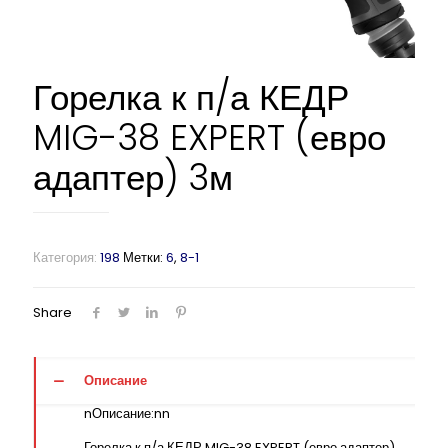
Горелка к п/а КЕДР
MIG-38 EXPERT (евро
адаптер) 3м
Категория:
198
Метки:
6
,
8-1
Share
Описание
nОписание:nn
Горелка к п/а КЕДР MIG-38 EXPERT (евро адаптер)