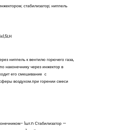
нжектором; стабилизатор; ниппель
x1,5LH
ерез ниппель к вентилю горючего газа,
м по наконечнику через инжектор в
сходит его смешивание с
сферы воздухом.при горении смеси
конечником- 1шт.n Стабилизатор —