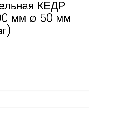
вельная КЕДР
00 мм ø 50 мм
аг)