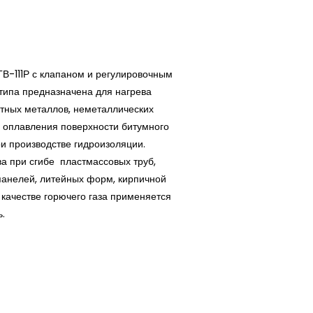
ГВ-111Р с клапаном и регулировочным
типа предназначена для нагрева
етных металлов, неметаллических
я оплавления поверхности битумного
и производстве гидроизоляции.
а при сгибе пластмассовых труб,
панелей, литейных форм, кирпичной
В качестве горючего газа применяется
ь.