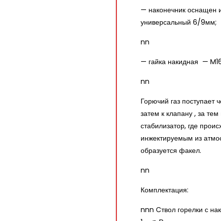
— наконечник оснащен и
универсальный 6/9мм;
nn
— гайка накидная — M16
nn
Горючий газ поступает ч
затем к клапану , за те
стабилизатор, где прои
инжектируемым из атмо
образуется факел.
nn
Комплектация:
nnn Cтвол горелки с на