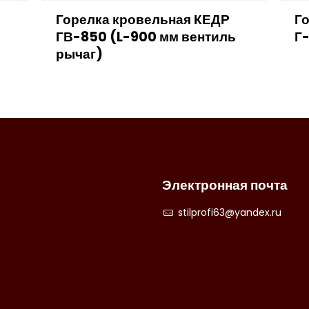
Горелка кровельная КЕДР
Г
м
ГВ-850 (L-900 мм вентиль
Г-
рычаг)
Электронная почта
stilprofi63@yandex.ru