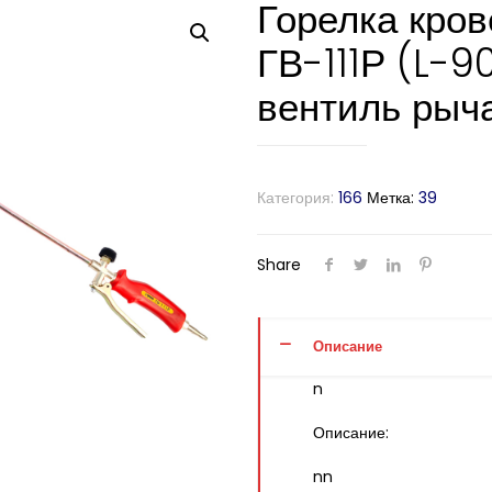
Горелка кро
ГВ-111Р (L-9
вентиль рыч
Категория:
166
Метка:
39
Share
Описание
n
Описание:
nn