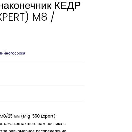
 наконечник КЕДР
XPERT) M8 /
тийногосрока
 M8/25 мм (Mig-550 Expert)
нтажа контактного наконечника в
ает за равномерное распределение