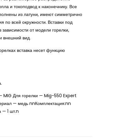
опла и токоподвод к наконечнику. Все
выполнены из латуни, имеют симметрично
я по всей окружности. Вставки под
в зависимости от модели горелки,
и внешний вид.
орелках вставка несет функцию
а.
— MIG Для горелки — Mig-550 Expert
ериал — медь nnКомплектация:nn
 — 1 шт.n