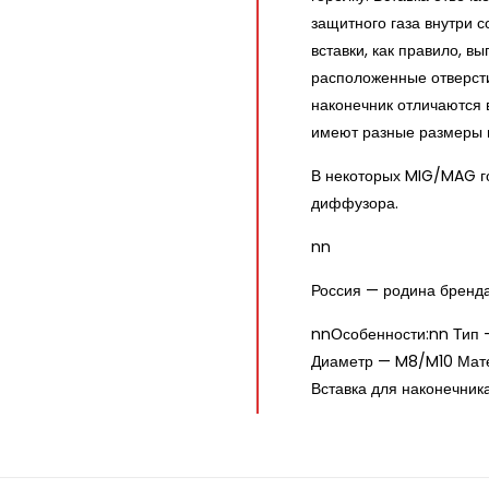
защитного газа внутри с
вставки, как правило, 
расположенные отверсти
наконечник отличаются 
имеют разные размеры 
В некоторых MIG/MAG г
диффузора.
nn
Россия — родина бренд
nnОсобенности:nn Тип 
Диаметр — M8/M10 Мат
Вставка для наконечника