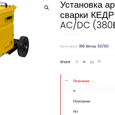
Установка ар
сварки КЕДР
AC/DC (380В
Категория:
196
Метка:
50/60
Share
Описание
n
Описание:
nn