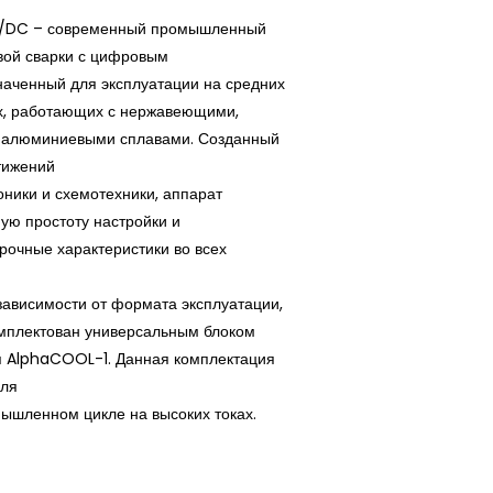
C/DC – современный промышленный
вой сварки с цифровым
наченный для эксплуатации на средних
ах, работающих с нержавеющими,
 алюминиевыми сплавами. Созданный
тижений
оники и схемотехники, аппарат
ую простоту настройки и
очные характеристики во всех
зависимости от формата эксплуатации,
омплектован универсальным блоком
я AlphaCOOL-1. Данная комплектация
для
ышленном цикле на высоких токах.