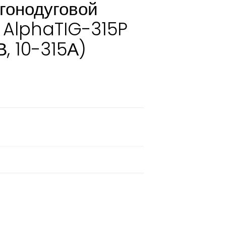
гонодуговой
 AlphaTIG-315P
, 10-315А)