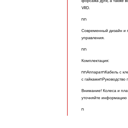
форсажа дуги, а также 
VRD.
nn
Современный дизайн и 
управления.
nn
Комплектация:
nnАппаратnКабель с кл
с гайкамиnРуководство 
Внимание! Колеса и пл
уточняйте информацию 
n