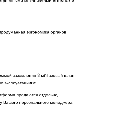
встроенными механизмами AntiStick и
продуманная эргономика органов
еммой заземления 3 мnГазовый шланг
по эксплуатацииnn
атформа продаются отдельно,
у Вашего персонального менеджера.