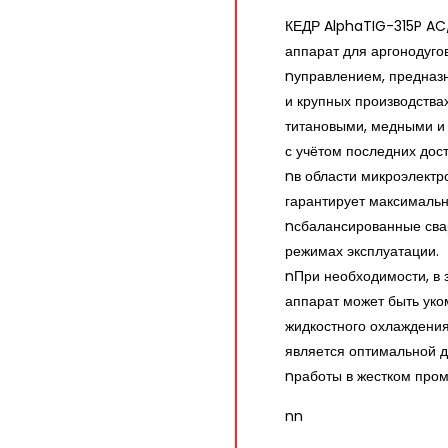
КЕДР AlphaTIG-315P A
аппарат для аргонодуго
nуправлением, предназ
и крупных производств
титановыми, медными и
с учётом последних дос
nв области микроэлектр
гарантирует максимальн
nсбалансированные свар
режимах эксплуатации.
nПри необходимости, в 
аппарат может быть ук
жидкостного охлаждени
является оптимальной 
nработы в жестком пром
nn