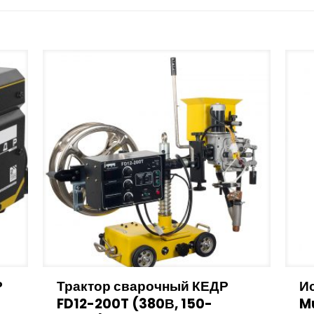
Р
Трактор сварочный КЕДР
И
FD12-200T (380В, 150-
M