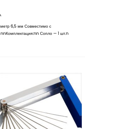
а.
метр 6,5 мм Совместимо с
 nnКомплектация:nn Сопло — 1 шт.n