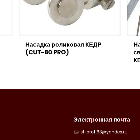
Насадка роликовая КЕДР
На
и
(CUT-80 PRO)
св
К
Электронная почта
stilprofi63@yandex.ru