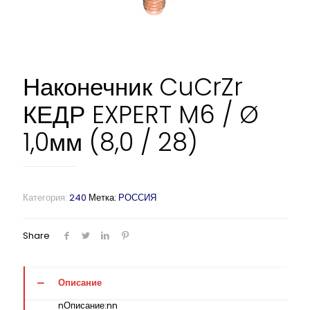
Наконечник CuCrZr
КЕДР EXPERT M6 / Ø
1,0мм (8,0 / 28)
Категория:
240
Метка:
РОССИЯ
Share
Описание
nОписание:nn