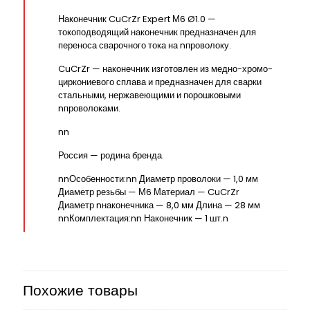
Наконечник CuCrZr Expert М6 Ø1.0 —
токоподводящий наконечник предназначен для
переноса сварочного тока на nпроволоку.
CuCrZr — наконечник изготовлен из медно-хромо-
циркониевого сплава и предназначен для сварки
стальными, нержавеющими и порошковыми
nпроволоками.
nn
Россия — родина бренда.
nnОсобенности:nn Диаметр проволоки — 1,0 мм
Диаметр резьбы — М6 Материал — CuCrZr
Диаметр nнаконечника — 8,0 мм Длина — 28 мм
nnКомплектация:nn Наконечник — 1 шт.n
Похожие товары