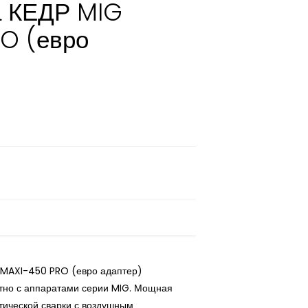
/а КЕДР MIG
O (евро
G MAXI-450 PRO (евро адаптер)
стно с аппаратами серии MIG. Мощная
тической сварки с воздушным