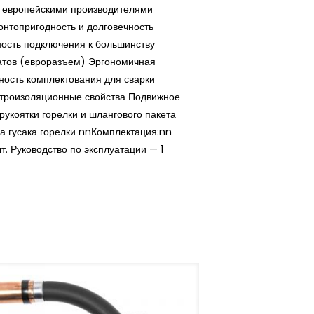
 европейскими производителями
онтопригодность и долговечность
ость подключения к большинству
атов (евроразъем) Эргономичная
ость комплектования для сварки
троизоляционные свойства Подвижное
укоятки горелки и шлангового пакета
а гусака горелки nnКомплектация:nn
т. Руководство по эксплуатации — 1