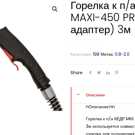
Горелка к п
MAXI-450 PR
адаптер) 3м
Категория:
198
Метка:
0.8-2.0
Share
Описание
nОписание:nn
Горелка к п/а КЕДР MI
3м используется совме
горелка для полуавтома