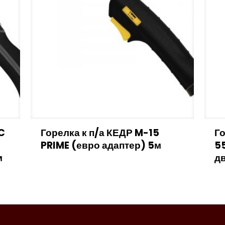
C
Горелка к п/а КЕДР M-15
Го
PRIME (евро адаптер) 5м
5
м
дв