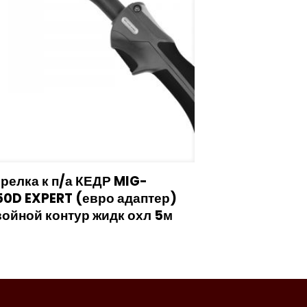
релка к п/а КЕДР MIG-
50D EXPERT (евро адаптер)
ойной контур жидк охл 5м