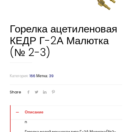
Горелка ацетиленовая
КЕДР Г-2А Малютка
(№ 2-3)
Категория:
166
Метка:
39
Share
Описание
n
Горелка малой мощности типа Г-2А Малютка(№2-